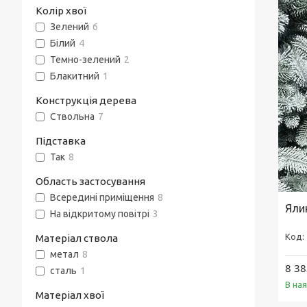
Колір хвої
Зелений
6
Білий
4
Темно-зелений
2
Блакитний
1
Конструкція дерева
Ствольна
7
Підставка
Так
8
Область застосування
Всередині приміщення
8
Яли
На відкритому повітрі
3
Матеріал ствола
метал
8
8 38
сталь
1
В ная
Матеріал хвої