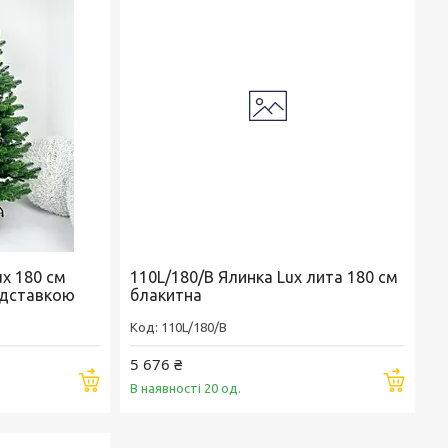
x 180 см
110L/180/B Ялинка Lux лита 180 см
ідставкою
блакитна
110L/180/B
5 676 ₴
Купити
Купи
В наявності 20 од.