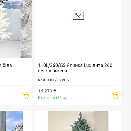
м біла
110L/260/GS Ялинка Lux лита 260
см засніжена
110L/260/GS
16 279 ₴
Купити
Купи
В наявності 5 од.