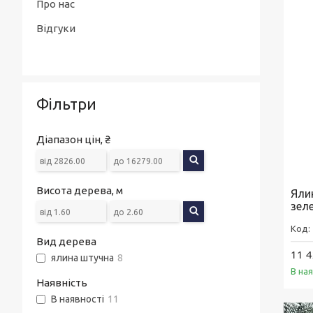
Про нас
TVISTER
Відгуки
Запасні картриджі
Фільтри
Діапазон цін, ₴
Висота дерева, м
Яли
зел
Вид дерева
11 4
ялина штучна
8
В ная
Наявність
В наявності
11