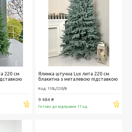
а 220 см
Ялинка штучна Lux лита 220 см
ідставкою
блакитна з металевою підставкою
110L/220/B
9 484 ₴
Купити
Купи
Готово до відправки 17 од.