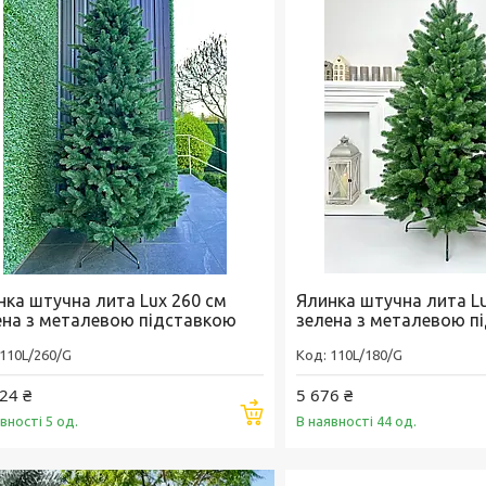
нка штучна лита Lux 260 см
Ялинка штучна лита Lu
ена з металевою підставкою
зелена з металевою п
110L/260/G
110L/180/G
24 ₴
5 676 ₴
Купити
вності 5 од.
В наявності 44 од.