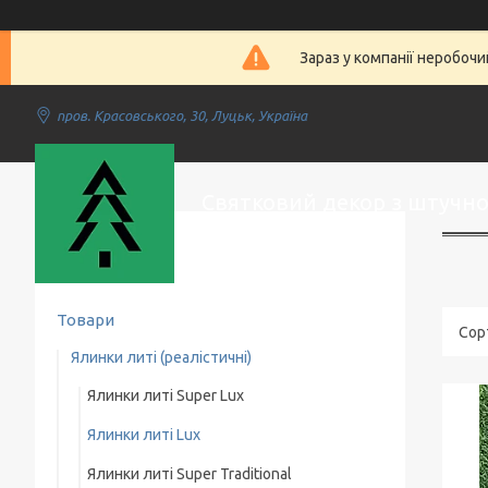
Зараз у компанії неробочи
пров. Красовського, 30, Луцьк, Україна
Святковий декор з штучної
виробника
Товари
Ялинки литі (реалістичні)
Ялинки литі Super Lux
Ялинки литі Lux
Ялинки литі Super Traditional