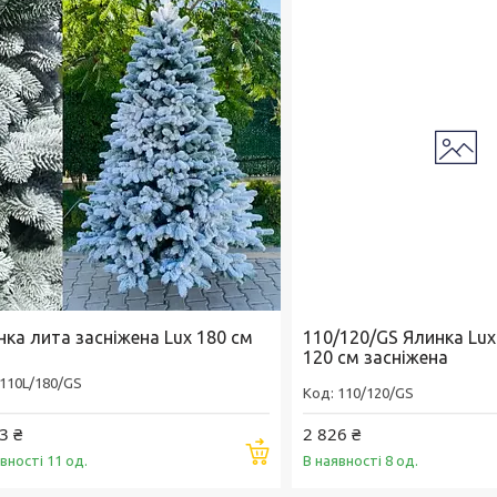
нка лита засніжена Lux 180 см
110/120/GS Ялинка Lux
120 см засніжена
110L/180/GS
110/120/GS
3 ₴
2 826 ₴
Купити
вності 11 од.
В наявності 8 од.