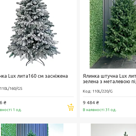
нка Lux лита160 см засніжена
Ялинка штучна Lux лит
зелена з металевою п
110L/160/GS
110L/220/G
6 ₴
9 484 ₴
Купити
вності 1 од.
В наявності 31 од.