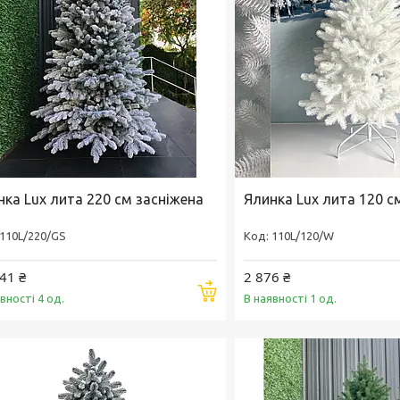
нка Lux лита 220 см засніжена
Ялинка Lux лита 120 с
110L/220/GS
110L/120/W
41 ₴
2 876 ₴
Купити
вності 4 од.
В наявності 1 од.