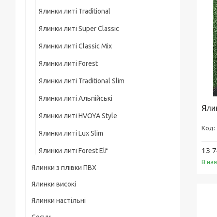
Ялинки литі Traditional
Ялинки литі Super Classic
Ялинки литі Classic Mix
Ялинки литі Forest
Ялинки литі Traditional Slim
Ялинки литі Альпійські
Яли
Ялинки литі HVOYA Style
Ялинки литі Lux Slim
13 7
Ялинки литі Forest Elf
В ная
Ялинки з плівки ПВХ
Ялинки високі
Ялинки Lux з плівки
Ялинки настільні
Ялинки високі конусні
Ялинки Classic з плівки