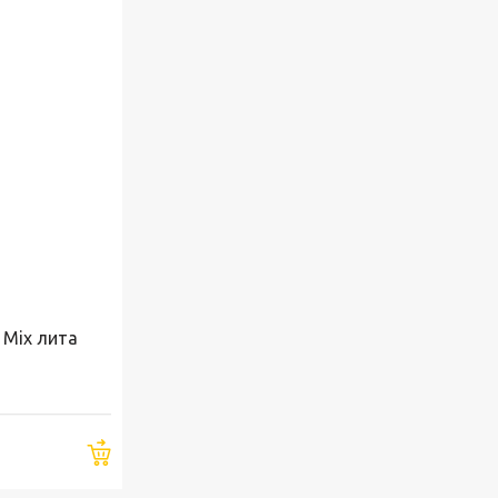
 Mix лита
Купити