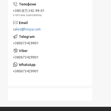
+380 (67) 342-99-01
з питань замовлень
sales@hvoya.com
+380673429901
+380673429901
+380673429901