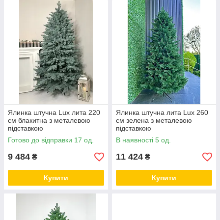
Ялинка штучна Lux лита 220
Ялинка штучна лита Lux 260
см блакитна з металевою
см зелена з металевою
підставкою
підставкою
Готово до відправки 17 од.
В наявності 5 од.
9 484
11 424
₴
₴
Купити
Купити