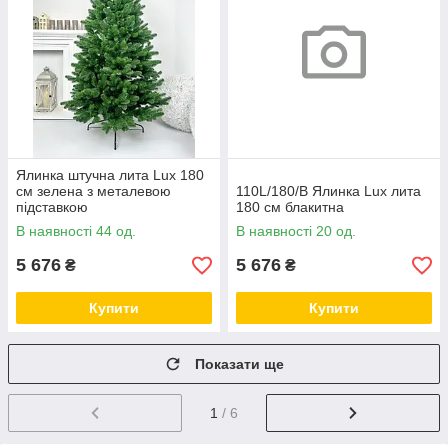
Ялинка штучна лита Lux 180
см зелена з металевою
110L/180/B Ялинка Lux лита
підставкою
180 см блакитна
В наявності 44 од.
В наявності 20 од.
5 676
5 676
₴
₴
Купити
Купити
Показати ще
1
/ 6