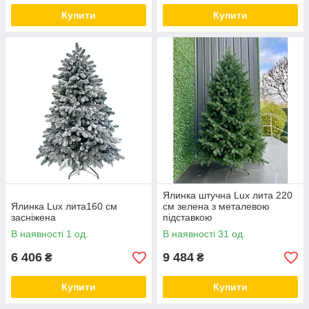
Купити
Купити
Ялинка штучна Lux лита 220
Ялинка Lux лита160 см
см зелена з металевою
засніжена
підставкою
В наявності 1 од.
В наявності 31 од.
6 406
9 484
₴
₴
Купити
Купити