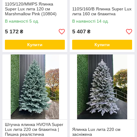
110S/120/MMPS Ялинка
Super Lux лита 120 см
110S/160/B Ялинка Super Lux
Marshmallow Pink (10804)
лита 160 см блакитна
засніжена
В наявності 5 од.
В наявності 14 од.
5 172
5 407
₴
₴
Купити
Купити
Штучна ялинка HVOYA Super
Lux лита 220 см блакитна |
Ялинка Lux лита 220 см
Пишна реалістична
засніжена