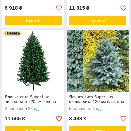
6 918
11 815
₴
₴
Купити
Купити
Новинка
Ялинка лита Super Lux
Ялинка лита Super Lux
пишна лита 220 см зелена
пишна лита 120 см блакитна
В наявності 26 од.
В наявності 3 од.
11 565
3 488
₴
₴