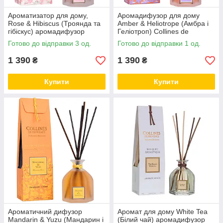
Ароматизатор для дому,
Аромадифузор для дому
Rose & Hibiscus (Троянда та
Amber & Heliotrope (Амбра і
гібіскус) аромадифузор
Геліотроп) Collines de
Collines de Provence, 100 мл
Provence, 100 мл
Готово до відправки 3 од.
Готово до відправки 1 од.
1 390
1 390
₴
₴
Купити
Купити
Ароматичний дифузор
Аромат для дому White Tea
Mandarin & Yuzu (Мандарин і
(Білий чай) аромадифузор