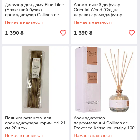
Дифузор для дому Blue Lilac
Ароматичний дифузор
(Блакитний бузок)
Oriental Wood (Східне
аромадифузор Collines de
дерево) аромадифузор
Provence, 100 мл
Collines de Provence, 100 мл
Немає в наявності
Немає в наявності
1 390
1 390
₴
₴
Палички ротангові для
Аромадифузор
аромадифузора коричневі 21
парфумований Collines de
см 20 штук
Provence Квітка кашеміру 100
мл
Немає в наявності
Немає в наявності