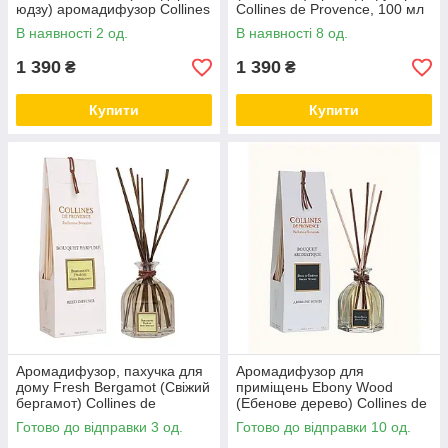
юдзу) аромадифузор Collines
Collines de Provence, 100 мл
de Provence, 100 мл
В наявності 2 од.
В наявності 8 од.
1 390
1 390
₴
₴
Купити
Купити
Аромадифузор, пахучка для
Аромадифузор для
дому Fresh Bergamot (Свіжий
приміщень Ebony Wood
бергамот) Collines de
(Ебенове дерево) Collines de
Provence, 100 мл
Provence, 100 мл
Готово до відправки 3 од.
Готово до відправки 10 од.