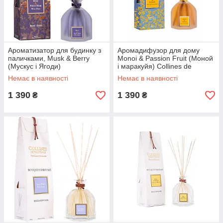
Ароматизатор для будинку з
Аромадифузор для дому
паличками, Musk & Berry
Monoi & Passion Fruit (Моной
(Мускус і Ягоди)
і маракуйя) Collines de
аромадифузор Collines de
Provence, 100 мл
Немає в наявності
Немає в наявності
Provence, 100 мл
1 390
1 390
₴
₴