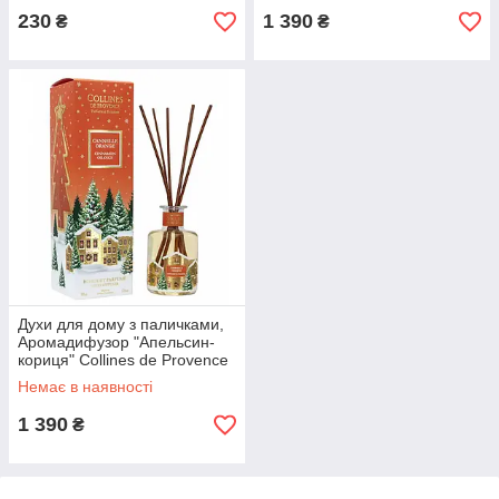
230
1 390
₴
₴
Духи для дому з паличками,
Аромадифузор "Апельсин-
кориця" Collines de Provence
(100 мл)
Немає в наявності
1 390
₴