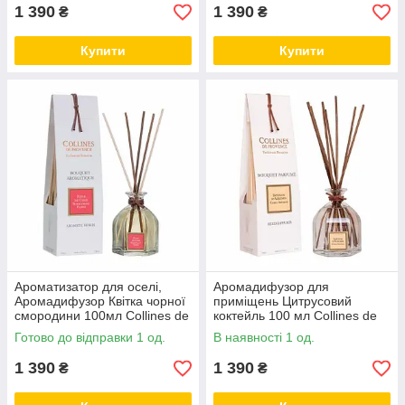
1 390
1 390
₴
₴
Купити
Купити
Ароматизатор для оселі,
Аромадифузор для
Аромадифузор Квітка чорної
приміщень Цитрусовий
смородини 100мл Collines de
коктейль 100 мл Collines de
Provence
Provence
Готово до відправки 1 од.
В наявності 1 од.
1 390
1 390
₴
₴