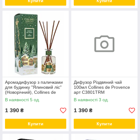
Купити
Купити
Аромадифузор з паличками
Дифузор Різдвяний чай
для будинку "Ялиновий ліс"
100мл Collines de Provence
(Новорічний), Collines de
арт C3801TRM
Provence, 100 мл
В наявності 5 од.
В наявності 3 од.
1 390
1 390
₴
₴
Купити
Купити