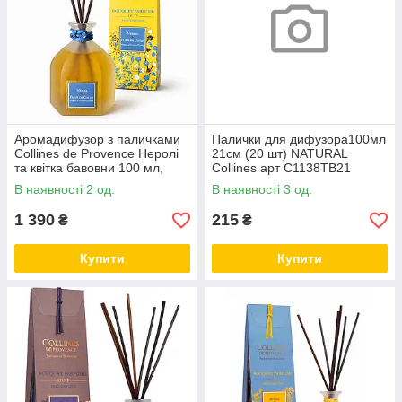
Аромадифузор з паличками
Палички для дифузора100мл
Collines de Provence Неролі
21см (20 шт) NATURAL
та квітка бавовни 100 мл,
Collines арт C1138TB21
аромат для дому
В наявності 2 од.
В наявності 3 од.
1 390
215
₴
₴
Купити
Купити