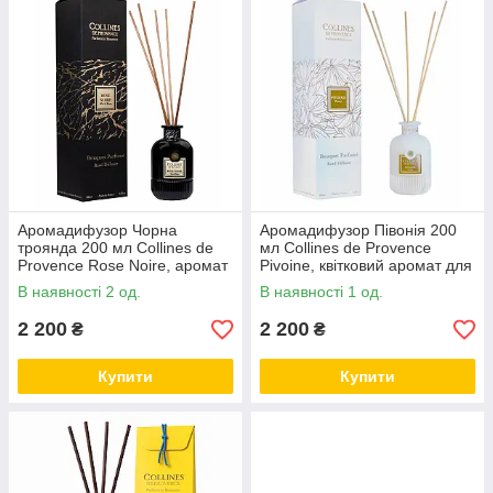
Аромадифузор Чорна
Аромадифузор Півонія 200
троянда 200 мл Collines de
мл Collines de Provence
Provence Rose Noire, аромат
Pivoine, квітковий аромат для
для дому, Франція
дому, Франція
В наявності 2 од.
В наявності 1 од.
2 200
2 200
₴
₴
Купити
Купити