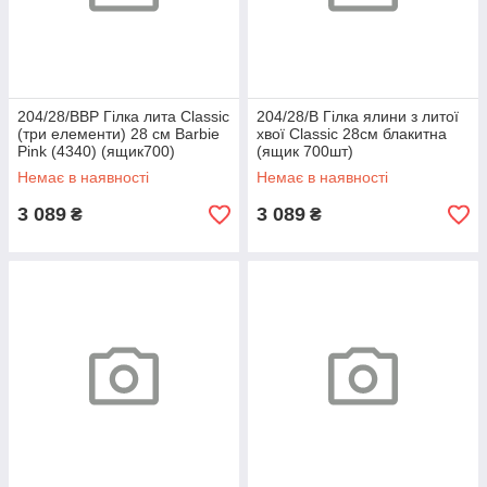
204/28/BBP Гілка лита Classic
204/28/B Гілка ялини з литої
(три елементи) 28 см Barbie
хвої Classic 28см блакитна
Pink (4340) (ящик700)
(ящик 700шт)
Немає в наявності
Немає в наявності
3 089
3 089
₴
₴