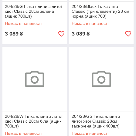
204/28/G Гілка ялини з литої
204/28/Black Гілка лита
хвої Classic 28см зелена
Classic (три елементи) 28 см
(ящик 700шт)
чорна (ящик 700)
Немає в наявності
Немає в наявності
3 089
3 089
₴
₴
204/28/W Гілка ялини з литої
204/28/GS Гілка ялини з
хвої Classic 28см біла (ящик
литої хвої Classic 28см
700шт)
засніжена (ящик 400шт)
Немає в наявності
Немає в наявності