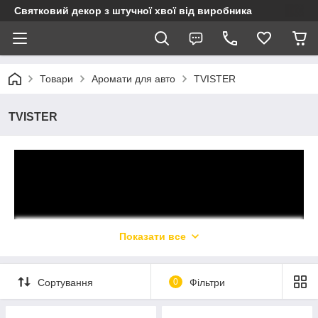
Святковий декор з штучної хвої від виробника
Товари
Аромати для авто
TVISTER
TVISTER
Показати все
Сортування
0
Фільтри
TVISTER - ручки ніжки гнуться у всі боки💞
Стильний дизайнерський аксесуар для