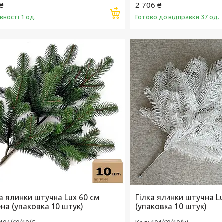
₴
2 706 ₴
Купити
вності 1 од.
Готово до відправки 37 од.
ка ялинки штучна Lux 60 см
Гілка ялинки штучна Lu
на (упаковка 10 штук)
(упаковка 10 штук)
104/60/10/G
104/60/10/W