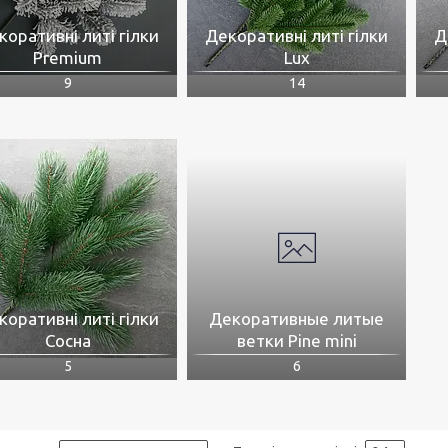
коративні литі гілки
Декоративні литі гілки
Д
Premium
Lux
9
14
коративні литі гілки
Декоративные литые
Сосна
ветки Pine mini
5
6