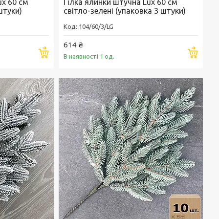
ux 60 см
Гілка ялинки штучна Lux 60 см
штуки)
світло-зелені (упаковка 3 штуки)
104/60/3/LG
614 ₴
Купити
Купи
В наявності 1 од.