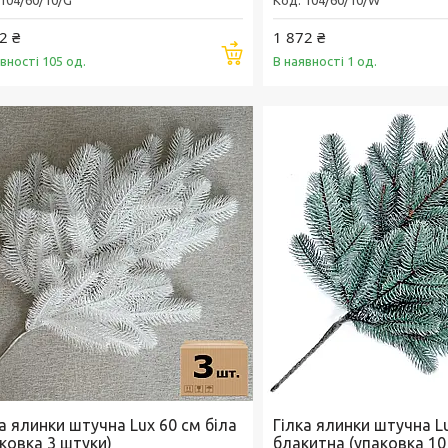
2 ₴
1 872 ₴
Купити
вності 105 од.
В наявності 1 од.
а ялинки штучна Lux 60 см біла
Гілка ялинки штучна L
ковка 3 штуки)
блакитна (упаковка 10