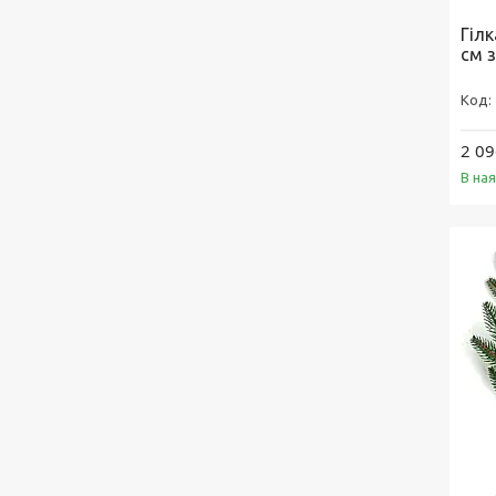
Гілк
см з
2 09
В ная