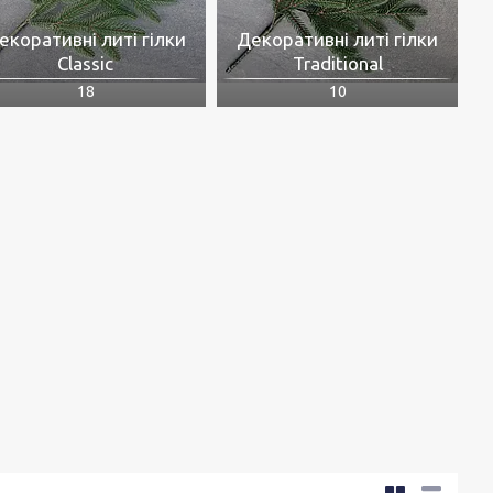
екоративні литі гілки
Декоративні литі гілки
Classic
Traditional
18
10