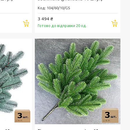
104/60/10/GS
3 494 ₴
Купити
Купи
Готово до відправки 20 од.