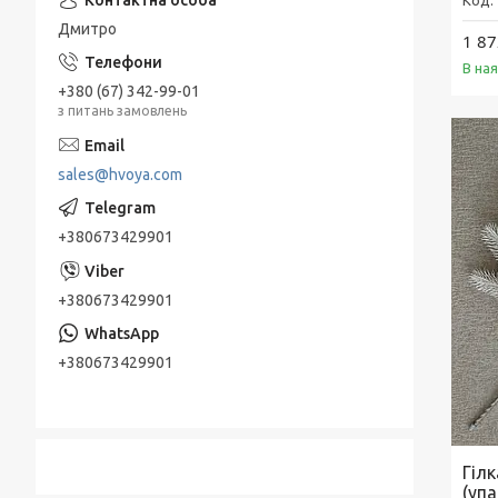
Дмитро
1 87
В ная
+380 (67) 342-99-01
з питань замовлень
sales@hvoya.com
+380673429901
+380673429901
+380673429901
Гілк
(упа