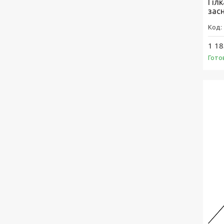
Гіл
засн
1 18
Гото