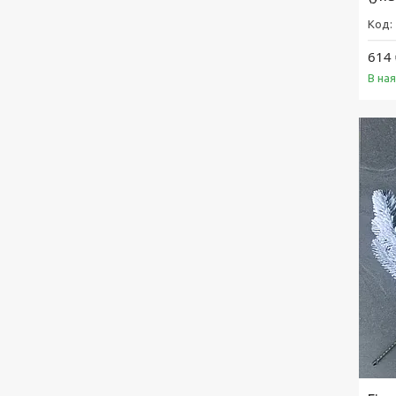
614 
В ная