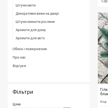
Штучні квіти
Декоративні вінки на двері
Штучні кімнатні рослини
Аромати для дому
Аромати для авто
Аромадифузори
Аромати на дефлектор автомобіля
Наповнювачі для дифузорів
Обмін і повернення
Ароматизовані підвісні карти
Інтер'єрні парфуми
Про нас
TVISTER
Відгуки
Запасні картриджі
Гіл
Фільтри
блак
Ціна