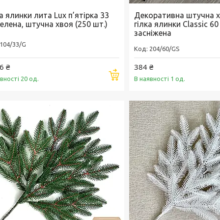
а ялинки лита Lux п’ятірка 33
Декоративна штучна х
елена, штучна хвоя (250 шт.)
гілка ялинки Classic 60
засніжена
104/33/G
204/60/GS
6 ₴
384 ₴
Купити
вності 20 од.
В наявності 1 од.