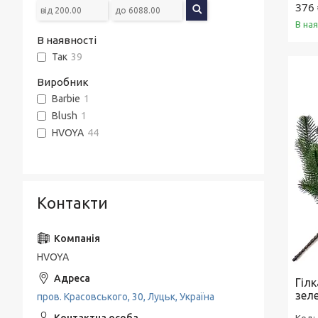
376 
В ная
В наявності
Так
39
Виробник
Barbie
1
Blush
1
HVOYA
44
Контакти
HVOYA
Гіл
зеле
пров. Красовського, 30, Луцьк, Україна