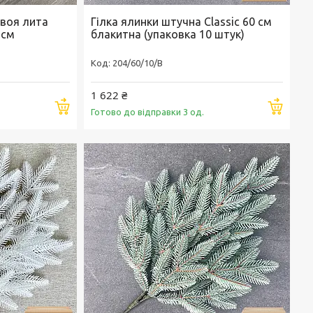
воя лита
Гілка ялинки штучна Classic 60 см
 см
блакитна (упаковка 10 штук)
204/60/10/B
1 622 ₴
Купити
Купи
Готово до відправки 3 од.