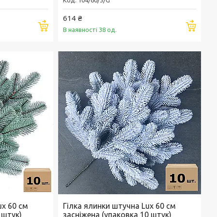
614 ₴
Купити
Купи
В наявності 38 од.
ux 60 см
Гілка ялинки штучна Lux 60 см
 штук)
засніжена (упаковка 10 штук)