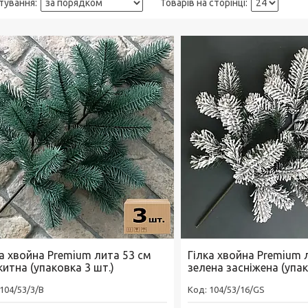
ка хвойна Premium лита 53 см
Гілка хвойна Premium 
итна (упаковка 3 шт.)
зелена засніжена (упак
104/53/3/B
104/53/16/GS