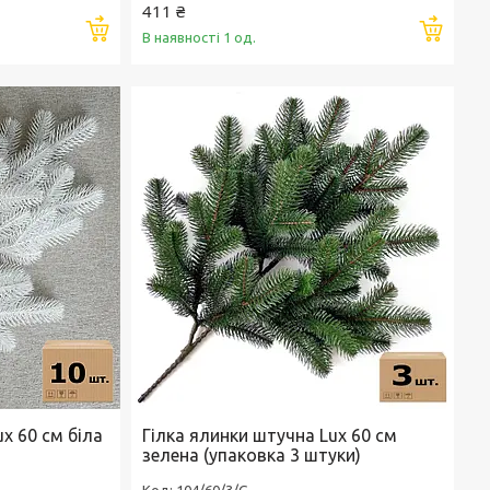
411 ₴
Купити
Купи
В наявності 1 од.
x 60 см біла
Гілка ялинки штучна Lux 60 см
зелена (упаковка 3 штуки)
104/60/3/G