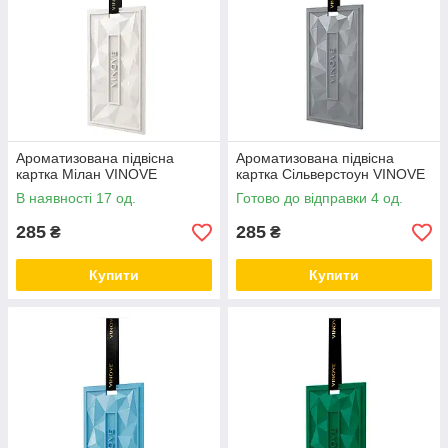
оригінальний подарунок для друзів або рідних. Вони не тільки
красиві, але й практичні, дозволяючи насолоджуватися
улюбленим ароматом в будь-якому місці.
Ароматизована підвісна
Ароматизована підвісна
картка Мілан VINOVE
картка Сільверстоун VINOVE
В наявності 17 од.
Готово до відправки 4 од.
285
285
₴
₴
Купити
Купити