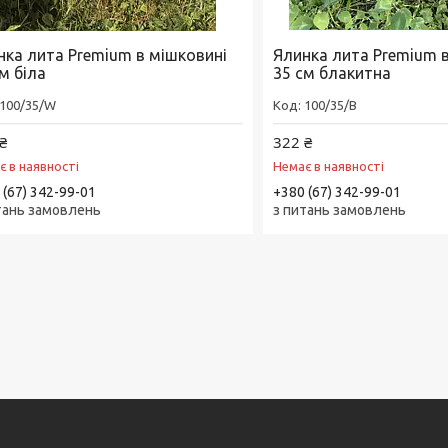
нка лита Premium в мішковині
Ялинка лита Premium 
м біла
35 см блакитна
100/35/W
100/35/B
₴
322 ₴
є в наявності
Немає в наявності
 (67) 342-99-01
+380 (67) 342-99-01
тань замовлень
з питань замовлень