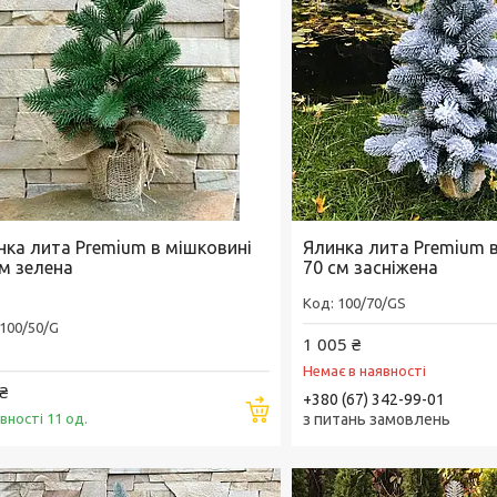
нка лита Premium в мішковині
Ялинка лита Premium 
см зелена
70 см засніжена
100/70/GS
100/50/G
1 005 ₴
Немає в наявності
₴
+380 (67) 342-99-01
Купити
вності 11 од.
з питань замовлень