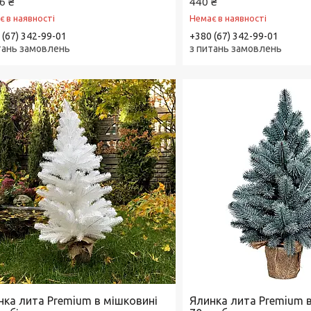
6 ₴
440 ₴
є в наявності
Немає в наявності
 (67) 342-99-01
+380 (67) 342-99-01
тань замовлень
з питань замовлень
нка лита Premium в мішковині
Ялинка лита Premium 