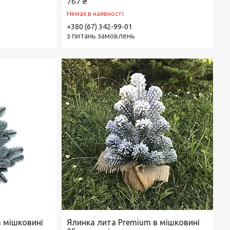
767 ₴
Немає в наявності
+380 (67) 342-99-01
з питань замовлень
в мішковині
Ялинка лита Premium в мішковині