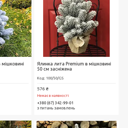
в мішковині
Ялинка лита Premium в мішковині
50 см засніжена
100/50/GS
576 ₴
Немає в наявності
+380 (67) 342-99-01
з питань замовлень