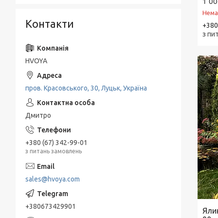
1 00
Нема
Контакти
+380
з пи
HVOYA
пров. Красовського, 30, Луцьк, Україна
Дмитро
+380 (67) 342-99-01
з питань замовлень
sales@hvoya.com
+380673429901
Яли