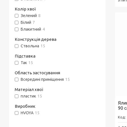
з пи
Колір хвої
Зелений
8
Білий
7
Блакитний
4
Конструкція дерева
Ствольна
15
Підставка
Так
15
Область застосування
Всередині приміщення
15
Матеріал хвої
пластик
15
Яли
Виробник
90 
HVOYA
15