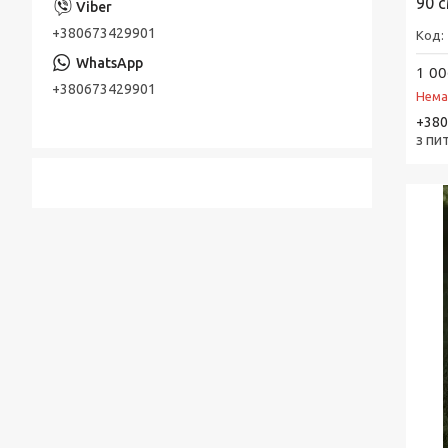
90 с
+380673429901
1 00
+380673429901
Нема
+380
з пи