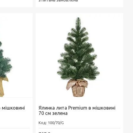
з питань замовлень
в мішковині
Ялинка лита Premium в мішковині
70 см зелена
100/70/G