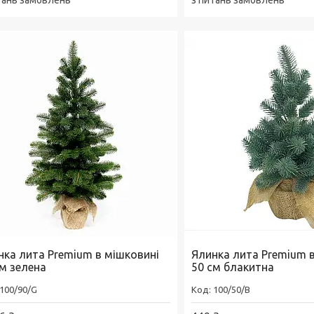
тань замовлень
з питань замовлень
нка лита Premium в мішковині
Ялинка лита Premium 
см зелена
50 см блакитна
100/90/G
100/50/B