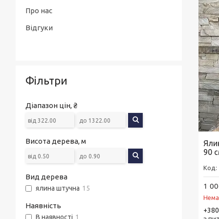
Ароматизовані підвісні карти
Інтер'єрні парфуми
Про нас
TVISTER
Відгуки
Запасні картриджі
Фільтри
Діапазон цін, ₴
Висота дерева, м
Яли
90 
Вид дерева
1 00
ялина штучна
15
Нема
Наявність
+380
В наявності
1