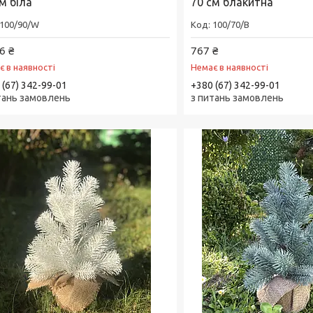
м біла
70 см блакитна
100/90/W
100/70/B
6 ₴
767 ₴
є в наявності
Немає в наявності
 (67) 342-99-01
+380 (67) 342-99-01
тань замовлень
з питань замовлень