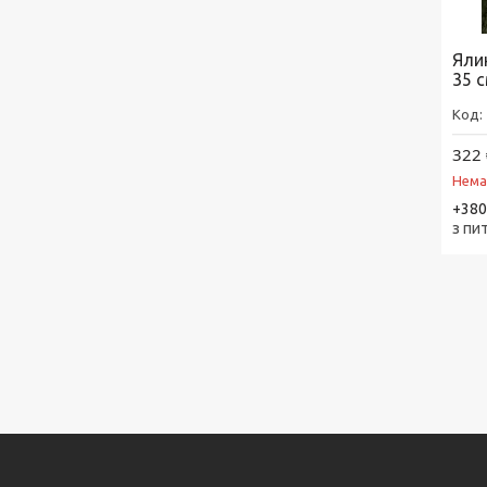
Яли
35 с
322 
Нема
+380
з пи