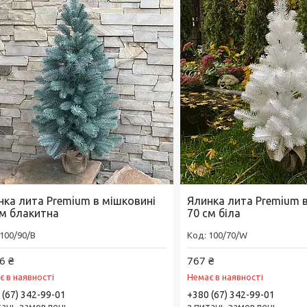
нка лита Premium в мішковині
Ялинка лита Premium 
см блакитна
70 см біла
100/90/B
100/70/W
6 ₴
767 ₴
є в наявності
Немає в наявності
 (67) 342-99-01
+380 (67) 342-99-01