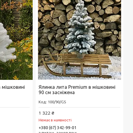
в мішковині
Ялинка лита Premium в мішковині
90 см засніжена
100/90/GS
1 322 ₴
Немає в наявності
+380 (67) 342-99-01