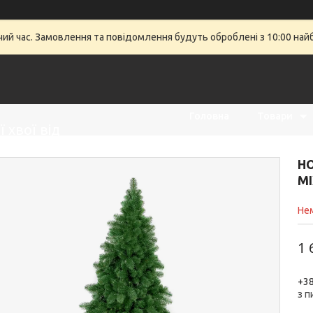
очий час. Замовлення та повідомлення будуть оброблені з 10:00 най
Головна
Товари
 хвої від
Н
MI
Нем
1 
+38
з 