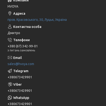
HVOYA
пров. Красовського, 30, Луцьк, Україна
Дмитро
+380 (67) 342-99-01
з питань замовлень
sales@hvoya.com
+380673429901
+380673429901
+380673429901