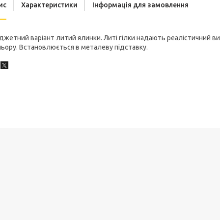
ис
Характеристики
Інформація для замовлення
джетний
варіант
литий
ялинки
.
Литі
гілки
надають
реалістичний
ви
льору
.
Встановлюється
в
металеву
підставку
.