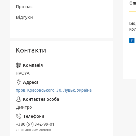
Оп
Ароматизовані підвісні карти
Інтер'єрні парфуми
Про нас
TVISTER
Відгуки
Бю
Запасні картриджі
ко
Контакти
HVOYA
пров. Красовського, 30, Луцьк, Україна
Дмитро
+380 (67) 342-99-01
з питань замовлень