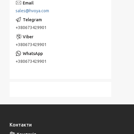
sales@hvoya.com
+380673429901
+380673429901
+380673429901
Контакти