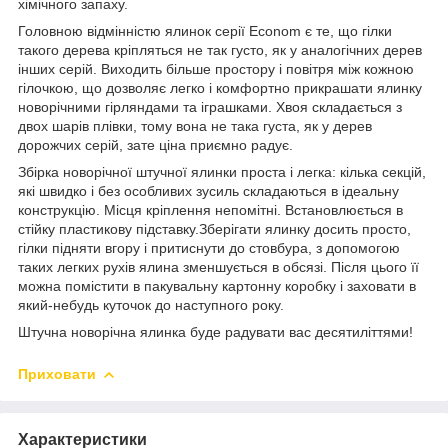
хімічного запаху.
Головною відмінністю ялинок серії Econom є те, що гілки
такого дерева кріпляться не так густо, як у аналогічних дерев
інших серій. Виходить більше простору і повітря між кожною
гілочкою, що дозволяє легко і комфортно прикрашати ялинку
новорічними гірляндами та іграшками. Хвоя складається з
двох шарів плівки, тому вона не така густа, як у дерев
дорожчих серій, зате ціна приємно радує.
Збірка новорічної штучної ялинки проста і легка: кілька секцій,
які швидко і без особливих зусиль складаються в ідеальну
конструкцію. Місця кріплення непомітні. Встановлюється в
стійку пластикову підставку.Зберігати ялинку досить просто,
гілки підняти вгору і притиснути до стовбура, з допомогою
таких легких рухів ялина зменшується в обсязі. Після цього її
можна помістити в пакувальну картонну коробку і заховати в
який-небудь куточок до наступного року.
Штучна новорічна ялинка буде радувати вас десятиліттями!
Приховати
Характеристики