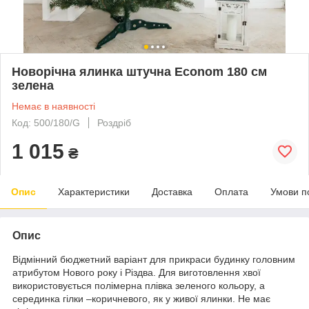
Новорічна ялинка штучна Econom 180 см
зелена
Немає в наявності
Код: 500/180/G
Роздріб
1 015
₴
Опис
Характеристики
Доставка
Оплата
Умови п
Опис
Відмінний бюджетний варіант для прикраси будинку головним
атрибутом Нового року і Різдва. Для виготовлення хвої
використовується полімерна плівка зеленого кольору, а
серединка гілки –коричневого, як у живої ялинки. Не має