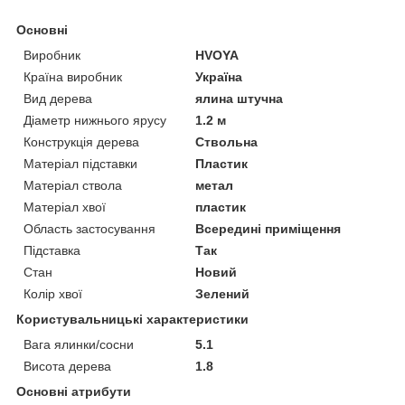
Основні
Виробник
HVOYA
Країна виробник
Україна
Вид дерева
ялина штучна
Діаметр нижнього ярусу
1.2 м
Конструкція дерева
Ствольна
Матеріал підставки
Пластик
Матеріал ствола
метал
Матеріал хвої
пластик
Область застосування
Всередині приміщення
Підставка
Так
Стан
Новий
Колір хвої
Зелений
Користувальницькі характеристики
Вага ялинки/сосни
5.1
Висота дерева
1.8
Основні атрибути