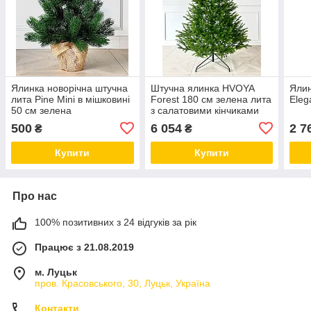
Ялинка новорічна штучна
Штучна ялинка HVOYA
Ялин
лита Pine Mini в мішковині
Forest 180 см зелена лита
Eleg
50 см зелена
з салатовими кінчиками
500
6 054
2 7
₴
₴
Купити
Купити
Про нас
100% позитивних з 24 відгуків за рік
Працює з 21.08.2019
м. Луцьк
пров. Красовського, 30, Луцьк, Україна
Контакти