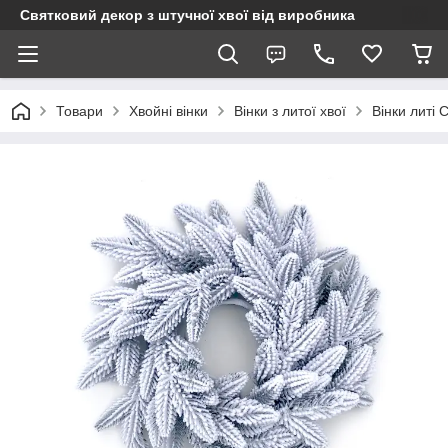
Святковий декор з штучної хвої від виробника
Товари
Хвойні вінки
Вінки з литої хвої
Вінки литі C