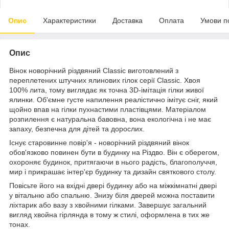
Опис
Характеристики
Доставка
Оплата
Умови п
Опис
Вінок новорічний різдвяний Classic виготовлений з
переплетених штучних ялинових гілок серії Classic. Хвоя
100% лита, тому виглядає як точна 3D-імітація гілки живої
ялинки. Об'ємне густе напилення реалістично імітує сніг, який
щойно впав на гілки пухнастими пластівцями. Матеріалом
розпилення є натуральна бавовна, вона екологічна і не має
запаху, безпечна для дітей та дорослих.
Існує старовинне повір'я - новорічний різдвяний вінок
обов'язково повинен бути в будинку на Різдво. Він є оберегом,
охороняє будинок, притягаючи в нього радість, благополуччя,
мир і прикрашає інтер'єр будинку та дизайн святкового столу.
Повісьте його на вхідні двері будинку або на міжкімнатні двері
у вітальню або спальню. Знизу біля дверей можна поставити
ліхтарик або вазу з хвойними гілками. Завершує загальний
вигляд хвойна гірлянда в тому ж стилі, оформлена в тих же
тонах.