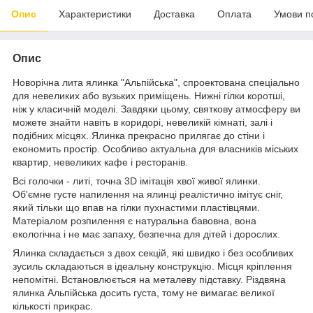
Опис
Характеристики
Доставка
Оплата
Умови п
Опис
Новорічна лита ялинка "Альпійська", спроектована спеціально
для невеликих або вузьких приміщень. Нижні гілки коротші,
ніж у класичній моделі. Завдяки цьому, святкову атмосферу ви
можете знайти навіть в коридорі, невеликій кімнаті, залі і
подібних місцях. Ялинка прекрасно прилягає до стіни і
економить простір. Особливо актуальна для власників міських
квартир, невеликих кафе і ресторанів.
Всі голочки - литі, точна 3D імітація хвої живої ялинки.
Об'ємне густе напилення на ялинці реалістично імітує сніг,
який тільки що впав на гілки пухнастими пластівцями.
Матеріалом розпилення є натуральна бавовна, вона
екологічна і не має запаху, безпечна для дітей і дорослих.
Ялинка складається з двох секцій, які швидко і без особливих
зусиль складаються в ідеальну конструкцію. Місця кріплення
непомітні. Встановлюється на металеву підставку. Різдвяна
ялинка Альпійська досить густа, тому не вимагає великої
кількості прикрас.