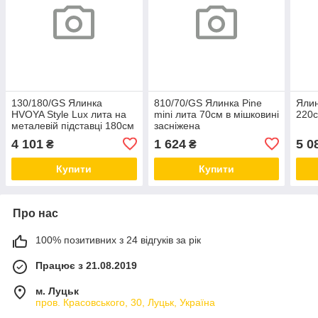
130/180/GS Ялинка
810/70/GS Ялинка Pine
Ялин
HVOYA Style Lux лита на
mini лита 70см в мішковині
220с
металевій підставці 180см
засніжена
засніжена
4 101
1 624
5 0
₴
₴
Купити
Купити
Про нас
100% позитивних з 24 відгуків за рік
Працює з 21.08.2019
м. Луцьк
пров. Красовського, 30, Луцьк, Україна