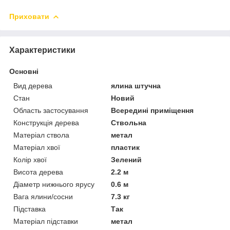
Приховати
Характеристики
Основні
Вид дерева
ялина штучна
Стан
Новий
Область застосування
Всередині приміщення
Конструкція дерева
Ствольна
Матеріал ствола
метал
Матеріал хвої
пластик
Колір хвої
Зелений
Висота дерева
2.2 м
Діаметр нижнього ярусу
0.6 м
Вага ялини/сосни
7.3 кг
Підставка
Так
Матеріал підставки
метал