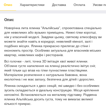
Опис
Характеристики
Доставка
Оплата
Умови п
Опис
Новорічна лита ялинка "Альпійська", спроектована спеціально
для невеликих або вузьких приміщень. Нижні гілки коротші,
ніж у класичній моделі. Завдяки цьому, святкову атмосферу ви
можете знайти навіть в коридорі, невеликій кімнаті, залі і
подібних місцях. Ялинка прекрасно прилягає до стіни і
економить простір. Особливо актуальна для власників міських
квартир, невеликих кафе і ресторанів.
Всі голочки - литі, точна 3D імітація хвої живої ялинки.
Об'ємне густе напилення на ялинці реалістично імітує сніг,
який тільки що впав на гілки пухнастими пластівцями.
Матеріалом розпилення є натуральна бавовна, вона
екологічна і не має запаху, безпечна для дітей і дорослих.
Ялинка складається з двох секцій, які швидко і без особливих
зусиль складаються в ідеальну конструкцію. Місця кріплення
непомітні. Встановлюється на металеву підставку. Різдвяна
ялинка Альпійська досить густа, тому не вимагає великої
кількості прикрас.