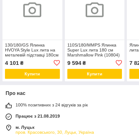
130/180/GS Ялинка
110S/180/MMPS Ялинка
Ялин
HVOYA Style Lux лита на
Super Lux лита 180 см
лита
металевій підставці 180см
Marshmallow Pink (10804)
засніжена
засніжена
4 101
9 594
7 8
₴
₴
Купити
Купити
Про нас
100% позитивних з 24 відгуків за рік
Працює з 21.08.2019
м. Луцьк
пров. Красовського, 30, Луцьк, Україна