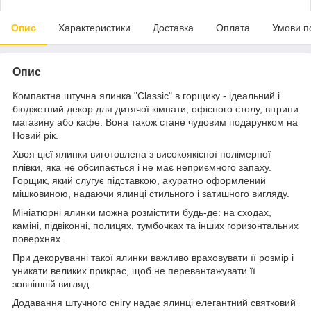
Опис
Характеристики
Доставка
Оплата
Умови п
Опис
Компактна штучна ялинка "Classic" в горщику - ідеальний і
бюджетний декор для дитячої кімнати, офісного столу, вітрини
магазину або кафе. Вона також стане чудовим подарунком на
Новий рік.
Хвоя цієї ялинки виготовлена з високоякісної полімерної
плівки, яка не обсипається і не має неприємного запаху.
Горщик, який слугує підставкою, акуратно оформлений
мішковиною, надаючи ялинці стильного і затишного вигляду.
Мініатюрні ялинки можна розмістити будь-де: на сходах,
каміні, підвіконні, полицях, тумбочках та інших горизонтальних
поверхнях.
При декоруванні такої ялинки важливо враховувати її розмір і
уникати великих прикрас, щоб не перевантажувати її
зовнішній вигляд.
Додавання штучного снігу надає ялинці елегантний святковий