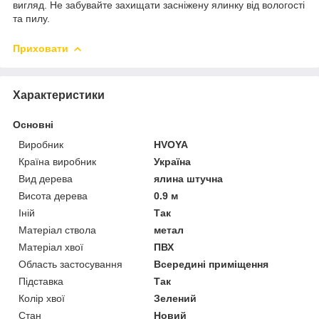
вигляд. Не забувайте захищати засніжену ялинку від вологості
та пилу.
Приховати
Характеристики
Основні
Виробник
HVOYA
Країна виробник
Україна
Вид дерева
ялина штучна
Висота дерева
0.9 м
Іній
Так
Матеріал ствола
метал
Матеріал хвої
ПВХ
Область застосування
Всередині приміщення
Підставка
Так
Колір хвої
Зелений
Стан
Новий