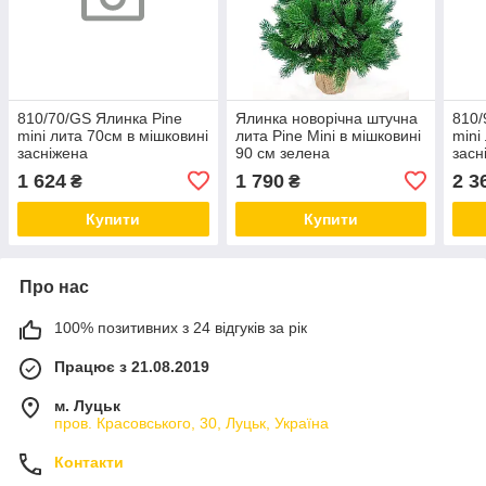
810/70/GS Ялинка Pine
Ялинка новорічна штучна
810/
mini лита 70см в мішковині
лита Pine Mini в мішковині
mini
засніжена
90 см зелена
засн
1 624
1 790
2 3
₴
₴
Купити
Купити
Про нас
100% позитивних з 24 відгуків за рік
Працює з 21.08.2019
м. Луцьк
пров. Красовського, 30, Луцьк, Україна
Контакти