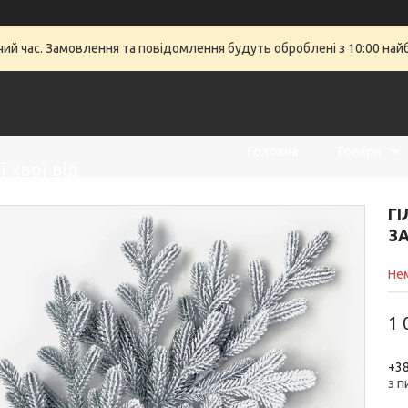
очий час. Замовлення та повідомлення будуть оброблені з 10:00 най
Головна
Товари
 хвої від
ГІ
ЗА
Нем
1 
+38
з 