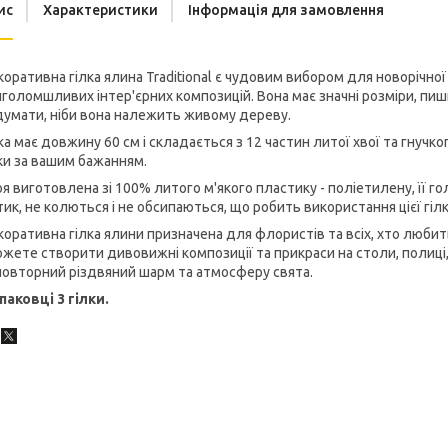
ис
Характеристики
Інформація для замовлення
оративна гілка ялина Traditional є чудовим вибором для новорічно
голомшливих інтер'єрних композицій.
Вона має значні розміри, пи
умати, ніби вона належить живому дереву.
ка має довжину 60 см і складається з 12 частин литої хвої та гнуч
ки за вашим бажанням.
я виготовлена зі 100% литого м'якого пластику - поліетилену, її
гол
ик, не колються і не обсипаються, що робить використання цієї гі
оративна гілка ялини призначена для флористів та всіх, хто любит
жете створити дивовижні композиції та прикраси на столи, полиці, 
овторний різдвяний шарм та атмосферу свята.
паковці 3 гілки.