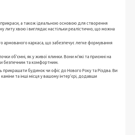
ї прикраси, а також ідеальною основою для створення
шну литу хвою і виглядає настільки реалістично, що можна
кого армованого каркаса, що забезпечує легке формування
очки об'ємні, як у живої ялинки.
Вони м'які та приємні на
лки безпечним та комфортним.
ь прикрашати будинок чи офіс до Нового Року та Різдва.
Ви
каміни та інші місця у вашому інтер'єрі, додавши