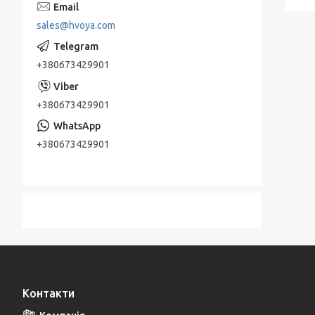
sales@hvoya.com
+380673429901
+380673429901
+380673429901
Контакти