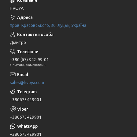
HVOYA
пров. Красовського, 30, Луцьк, Україна
Дмитро
+380 (67) 342-99-01
з питань замовлень
sales@hvoya.com
+380673429901
+380673429901
+380673429901