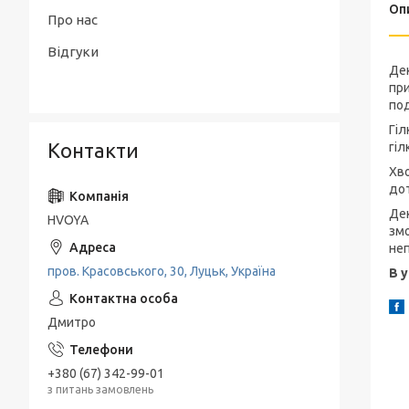
Оп
Ароматизовані підвісні карти
Інтер'єрні парфуми
Про нас
TVISTER
Відгуки
Дек
Запасні картриджі
при
под
Гіл
Контакти
гіл
Хво
дот
Дек
HVOYA
змо
неп
пров. Красовського, 30, Луцьк, Україна
В у
Дмитро
+380 (67) 342-99-01
з питань замовлень