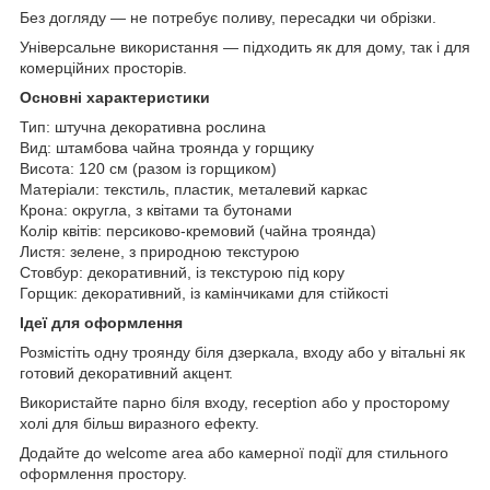
Без догляду — не потребує поливу, пересадки чи обрізки.
Універсальне використання — підходить як для дому, так і для
комерційних просторів.
Основні характеристики
Тип: штучна декоративна рослина
Вид: штамбова чайна троянда у горщику
Висота: 120 см (разом із горщиком)
Матеріали: текстиль, пластик, металевий каркас
Крона: округла, з квітами та бутонами
Колір квітів: персиково-кремовий (чайна троянда)
Листя: зелене, з природною текстурою
Стовбур: декоративний, із текстурою під кору
Горщик: декоративний, із камінчиками для стійкості
Ідеї для оформлення
Розмістіть одну троянду біля дзеркала, входу або у вітальні як
готовий декоративний акцент.
Використайте парно біля входу, reception або у просторому
холі для більш виразного ефекту.
Додайте до welcome area або камерної події для стильного
оформлення простору.