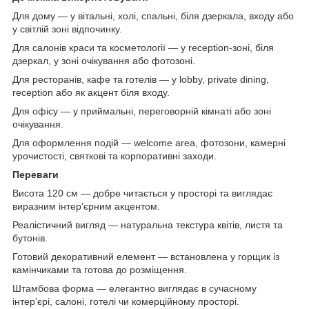
Для дому — у вітальні, холі, спальні, біля дзеркала, входу або
у світлій зоні відпочинку.
Для салонів краси та косметології — у reception-зоні, біля
дзеркал, у зоні очікування або фотозоні.
Для ресторанів, кафе та готелів — у lobby, private dining,
reception або як акцент біля входу.
Для офісу — у приймальні, переговорній кімнаті або зоні
очікування.
Для оформлення подій — welcome area, фотозони, камерні
урочистості, святкові та корпоративні заходи.
Переваги
Висота 120 см — добре читається у просторі та виглядає
виразним інтер’єрним акцентом.
Реалістичний вигляд — натуральна текстура квітів, листя та
бутонів.
Готовий декоративний елемент — встановлена у горщик із
камінчиками та готова до розміщення.
Штамбова форма — елегантно виглядає в сучасному
інтер’єрі, салоні, готелі чи комерційному просторі.