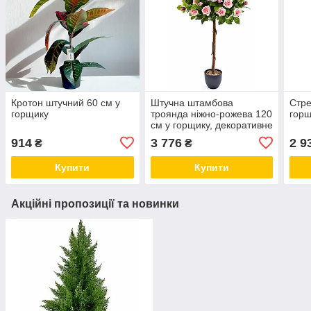
Кротон штучний 60 см у
Штучна штамбова
Стре
горщику
троянда ніжно-рожева 120
горщ
см у горщику, декоративне
квітуче дерево для
914
3 776
2 9
₴
₴
інтер’єру
Купити
Купити
Акційні пропозиції та новинки