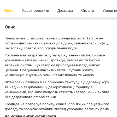
Опис
Характеристики
Доставка
Оплата
Умови п
Опис
Реалістична штамбова чайна троянда висотою 120 см —
готовий декоративний акцент для дому, салону краси, офісу,
ресторану, готелю або оформлення подій.
Рослина має акуратну округлу крону з ніжними персиково-
кремовими квітами чайної троянди, бутонами та густим
зеленим листям, що створює природний вигляд живого
цвітіння. Поєднання відкритих квітів і бутонів робить
композицію візуально більш реалістичною та живою.
Штамбовий стовбур має природну текстуру під деревну кору
та надійно закріплений у декоративному горщику з
камінчиками, що забезпечують стійкість і завершений вигляд
без додаткового оформлення.
Троянда не потребує поливу, сонця, обрізки чи спеціального
догляду та зберігає охайний вигляд упродовж багатьох років.
Де можна використовувати