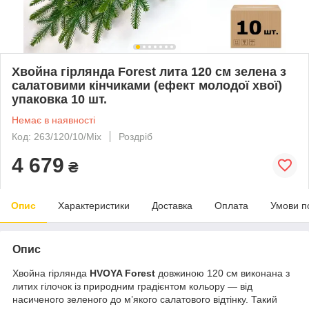
Хвойна гірлянда Forest лита 120 см зелена з
салатовими кінчиками (ефект молодої хвої)
упаковка 10 шт.
Немає в наявності
Код: 263/120/10/Mix
Роздріб
4 679
₴
Опис
Характеристики
Доставка
Оплата
Умови п
Опис
Хвойна гірлянда
HVOYA Forest
довжиною 120 см виконана з
литих гілочок із природним градієнтом кольору — від
насиченого зеленого до м’якого салатового відтінку. Такий