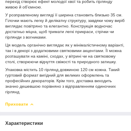
перехід створює ефект молодої хвої та робить гірлянду
живою й об’ємною.
У розправленому вигляді її ширина становить близько 35 см.
Гілочки мають легку й делікатну структуру, завдяки чому виріб
виглядає повітряно та елегантно. Конструкція водночас
достатньо міцна, щоб тримати легкі прикраси, стрічки чи
гірлянди з вогниками.
Ця модель органічно виглядає як у мінімалістичному варіанті,
так і в декорі з додатковими святковими акцентами. Її можна
розташувати на каміні, сходах, у вітрині чи на святковому
столі, створюючи відчуття свіжості та природного затишку.
Упаковка містить 10 гірлянд довжиною 120 см кожна. Такий
гуртовий формат вигідний для великих оформлень та
професійних декораторів. Крім того, доставка виходить
значно дешевшою порівняно з відправленням одиночних
гірлянд.
Приховати
Характеристики