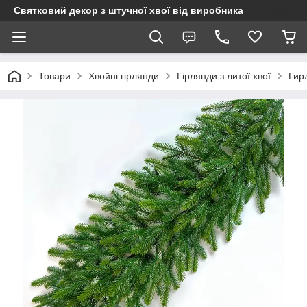
Святковий декор з штучної хвої від виробника
Товари
Хвойні гірлянди
Гірлянди з литої хвої
Гир