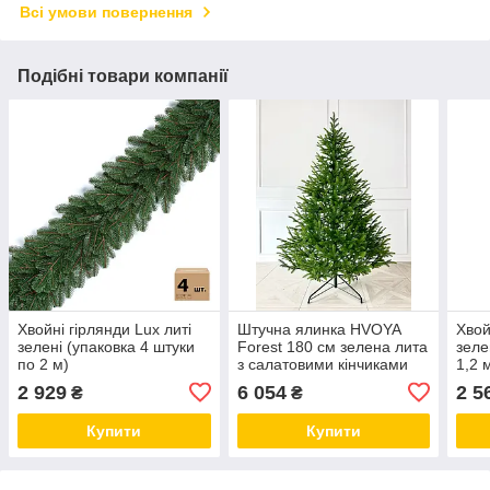
Всі умови повернення
Подібні товари компанії
Хвойні гірлянди Lux литі
Штучна ялинка HVOYA
Хвой
зелені (упаковка 4 штуки
Forest 180 см зелена лита
зеле
по 2 м)
з салатовими кінчиками
1,2 
2 929
6 054
2 5
₴
₴
Купити
Купити