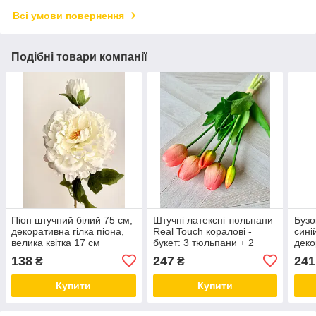
Всі умови повернення
Подібні товари компанії
Піон штучний білий 75 см,
Штучні латексні тюльпани
Бузо
декоративна гілка піона,
Real Touch коралові -
сині
велика квітка 17 см
букет: 3 тюльпани + 2
деко
бутони, висота 40 см
138
247
241
₴
₴
Купити
Купити