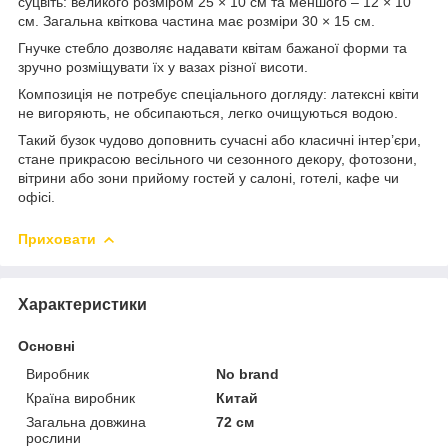
суцвіть: великого розміром 25 × 10 см та меншого – 12 × 10
см. Загальна квіткова частина має розміри 30 × 15 см.
Гнучке стебло дозволяє надавати квітам бажаної форми та
зручно розміщувати їх у вазах різної висоти.
Композиція не потребує спеціального догляду: латексні квіти
не вигоряють, не обсипаються, легко очищуються водою.
Такий бузок чудово доповнить сучасні або класичні інтер’єри,
стане прикрасою весільного чи сезонного декору, фотозони,
вітрини або зони прийому гостей у салоні, готелі, кафе чи
офісі.
Приховати
Характеристики
Основні
Виробник
No brand
Країна виробник
Китай
Загальна довжина
72 см
рослини