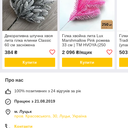
Декоративна штучна хвоя
Гілка хвойна лита Lux
Гілк
лита гілка ялинки Classic
Marshmallow Pink рожева
Trad
60 см засніжена
33 см | ТМ HVOYA (250
(упа
шт.)
384
2 096
503
₴
₴/ящик
Купити
Купити
Про нас
100% позитивних з 24 відгуків за рік
Працює з 21.08.2019
м. Луцьк
пров. Красовського, 30, Луцьк, Україна
Контакти