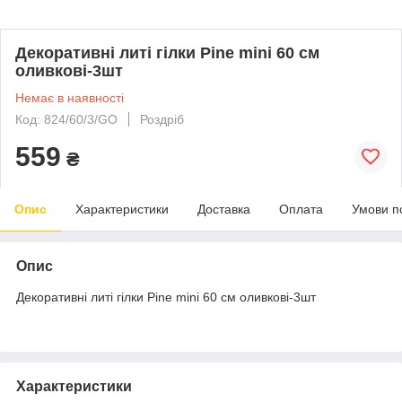
Декоративні литі гілки Pine mini 60 см
оливкові-3шт
Немає в наявності
Код: 824/60/3/GO
Роздріб
559
₴
Опис
Характеристики
Доставка
Оплата
Умови п
Опис
Декоративні литі гілки Pine mini 60 см оливкові-3шт
Характеристики